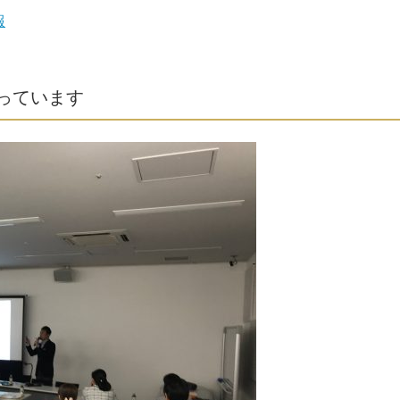
報
っています