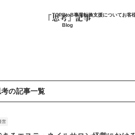
『思考』記事
TOP
BtoB事業転換支援について
お客
Blog
思考の記事一覧
経営