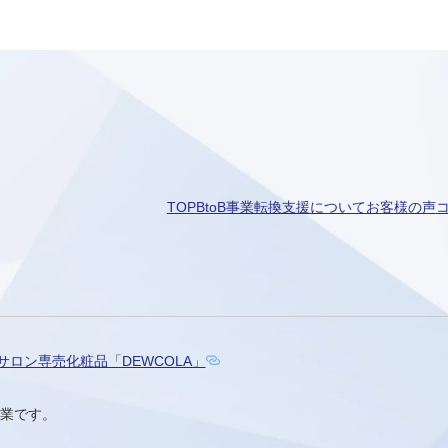
TOP
BtoB事業転換支援について
お客様の声
サロン専売化粧品「DEWCOLA」
企業です。